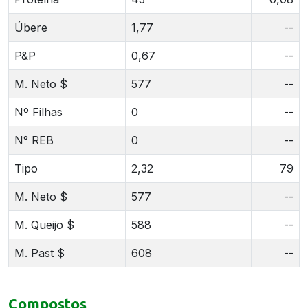
Úbere
1,77
--
P&P
0,67
--
M. Neto $
577
--
Nº Filhas
0
--
N° REB
0
--
Tipo
2,32
79
M. Neto $
577
--
M. Queijo $
588
--
M. Past $
608
--
Compostos