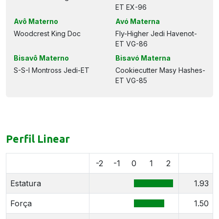
ET EX-96
Avô Materno
Avó Materna
Woodcrest King Doc
Fly-Higher Jedi Havenot-
ET VG-86
Bisavô Materno
Bisavó Materna
S-S-I Montross Jedi-ET
Cookiecutter Masy Hashes-
ET VG-85
Perfil Linear
-2
-1
0
1
2
Estatura
1.93
Força
1.50