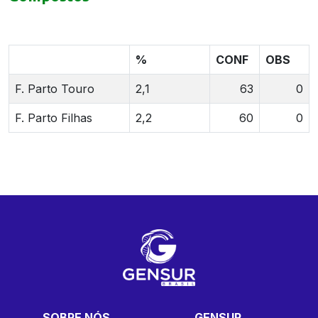
%
CONF
OBS
F. Parto Touro
2,1
63
0
F. Parto Filhas
2,2
60
0
SOBRE NÓS
GENSUR