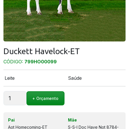
Duckett Havelock-ET
CÓDIGO:
799HO00099
Leite
Saúde
Duckett
+ Orçamento
Havelock-
ET
quantidade
Pai
Mãe
Aot Homecoming-ET
S-S-I Doc Have Not 8784-