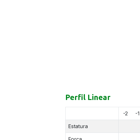
Perfil Linear
-2
-1
Estatura
Força