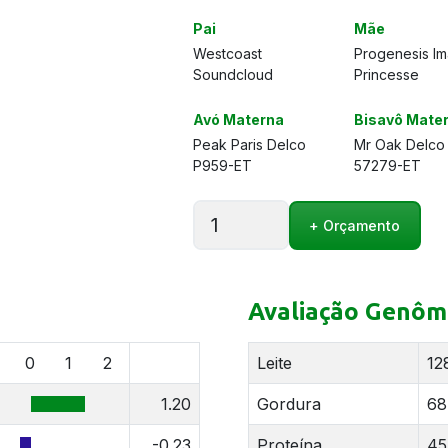
Pai
Mãe
Westcoast
Progenesis Im
Soundcloud
Princesse
Avó Materna
Bisavô Mate
Peak Paris Delco
Mr Oak Delco
P959-ET
57279-ET
HELERENT
+ Orçamento
PADINGTON
quantidade
Avaliação Genôm
0
1
2
Leite
12
1.20
Gordura
68
-0.23
Proteína
45