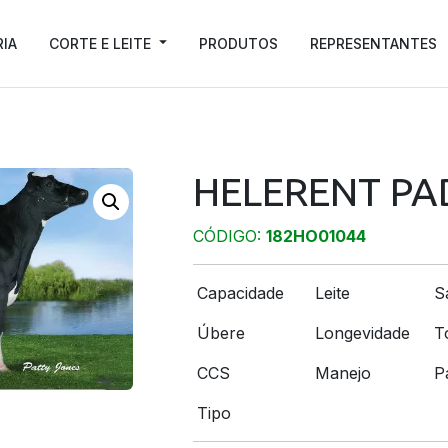
RIA
CORTE E LEITE
PRODUTOS
REPRESENTANTES
HELERENT P
CÓDIGO:
182HO01044
Capacidade
Leite
S
Úbere
Longevidade
T
CCS
Manejo
P
Tipo