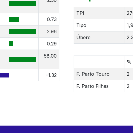
2.30
TPI
27
0.73
Tipo
1,
2.96
Úbere
2,
0.29
58.00
%
F. Parto Touro
2
-1.32
F. Parto Filhas
2