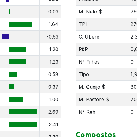
0.03
M. Neto $
79
1.64
TPI
27
-0.53
C. Úbere
2,
1.20
P&P
0,
1.23
N° Filhas
0
0.58
Tipo
1,
0.37
M. Queijo $
80
1.00
M. Pastore $
70
2.69
N° Reb
0
3.41
Compostos