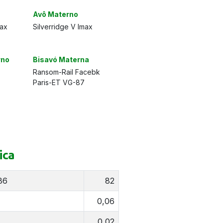
Avô Materno
ax
Silverridge V Imax
rno
Bisavó Materna
Ransom-Rail Facebk
Paris-ET VG-87
ica
86
82
0,06
0,02