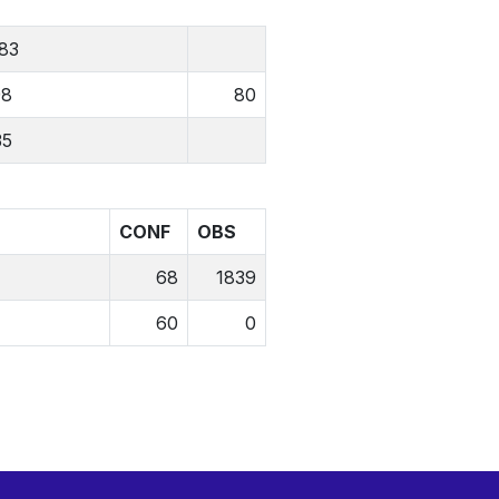
83
98
80
35
CONF
OBS
68
1839
60
0