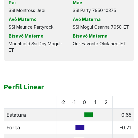
Pai
Mãe
SSI Montross Jedi
SSI Party 7950 10375
Avô Materno
Avó Materna
SSI Maurice Partyrock
SSI Mogul Osanna 7950-ET
Bisavô Materno
Bisavó Materna
Mountfield Ssi Dcy Mogul-
Our-Favorite Okiilanee-ET
ET
Perfil Linear
-2
-1
0
1
2
Estatura
0.65
Força
-0.71