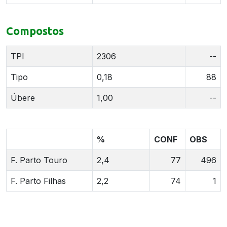
Compostos
TPI
2306
--
Tipo
0,18
88
Úbere
1,00
--
%
CONF
OBS
F. Parto Touro
2,4
77
496
F. Parto Filhas
2,2
74
1