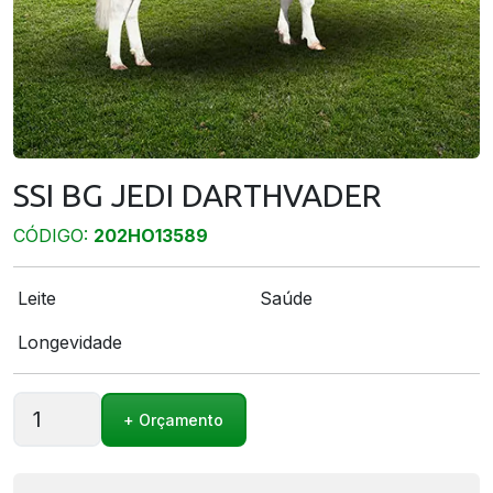
SSI BG JEDI DARTHVADER
CÓDIGO:
202HO13589
Leite
Saúde
Longevidade
SSI
+ Orçamento
BG
JEDI DARTHVADER
quantidade