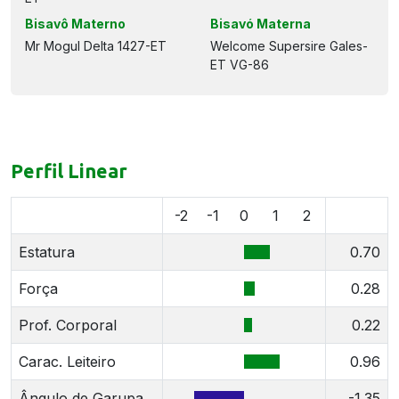
Bisavô Materno
Bisavó Materna
Mr Mogul Delta 1427-ET
Welcome Supersire Gales-
ET VG-86
Perfil Linear
-2
-1
0
1
2
Estatura
0.70
Força
0.28
Prof. Corporal
0.22
Carac. Leiteiro
0.96
Ângulo de Garupa
-1.35