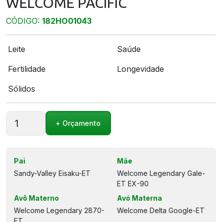
WELCOME PACIFIC
CÓDIGO:
182HO01043
Leite
Saúde
Fertilidade
Longevidade
Sólidos
WELCOME
+ Orçamento
PACIFIC
quantidade
Pai
Mãe
Sandy-Valley Eisaku-ET
Welcome Legendary Gale-
ET EX-90
Avô Materno
Avó Materna
Welcome Legendary 2870-
Welcome Delta Google-ET
ET