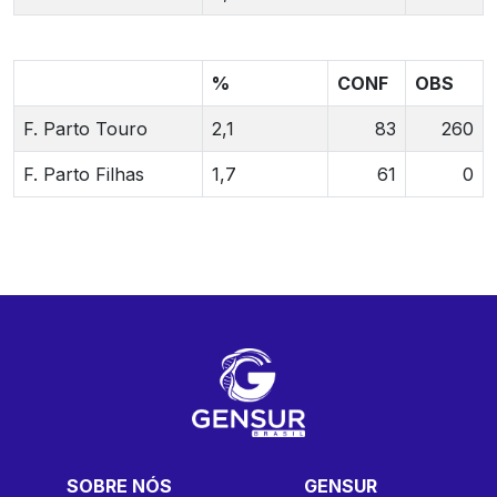
%
CONF
OBS
F. Parto Touro
2,1
83
260
F. Parto Filhas
1,7
61
0
SOBRE NÓS
GENSUR