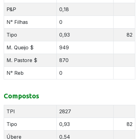
P&P
0,18
N° Filhas
0
Tipo
0,93
82
M. Queijo $
949
M. Pastore $
870
N° Reb
0
Compostos
TPI
2827
Tipo
0,93
82
Úbere
0,54