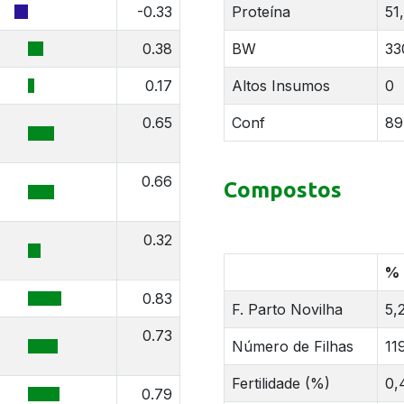
-0.33
Proteína
51
0.38
BW
33
0.17
Altos Insumos
0
0.65
Conf
89
0.66
Compostos
0.32
%
0.83
F. Parto Novilha
5,
0.73
Número de Filhas
11
Fertilidade (%)
0,
0.79