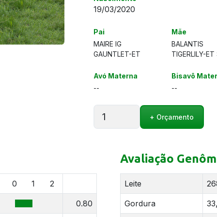
19/03/2020
Pai
Mãe
MAIRE IG
BALANTIS
GAUNTLET-ET
TIGERLILY-ET 
Avó Materna
Bisavô Mate
--
--
BALANTIS
+ Orçamento
MG
TIGER-
ET
S2F
Avaliação Genôm
quantidade
0
1
2
Leite
26
0.80
Gordura
33