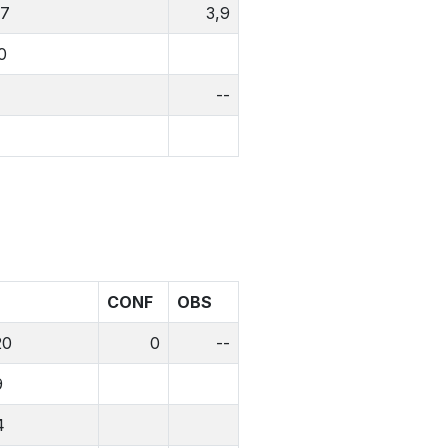
,7
3,9
0
--
CONF
OBS
20
0
--
9
4