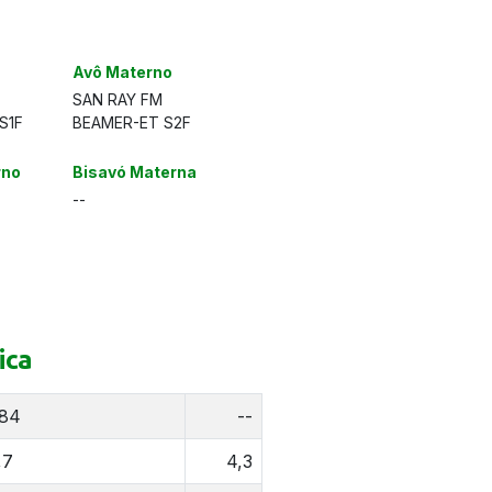
Avô Materno
SAN RAY FM
S1F
BEAMER-ET S2F
rno
Bisavó Materna
--
ica
84
--
,7
4,3