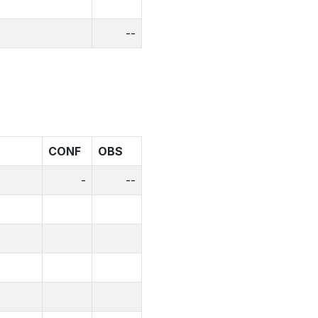
--
CONF
OBS
-
--