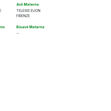
Avô Materno
E
TELESIS EUON
FIRENZE
rno
Bisavó Materna
--