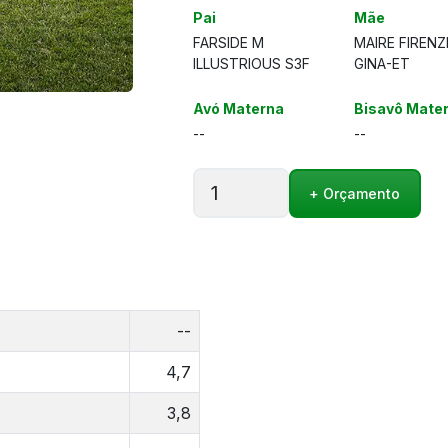
Pai
Mãe
FARSIDE M
MAIRE FIRENZ
ILLUSTRIOUS S3F
GINA-ET
Avó Materna
Bisavô Mate
--
--
MAIRE
+ Orçamento
FI
GOLDDIGGER
quantidade
--
4,7
3,8