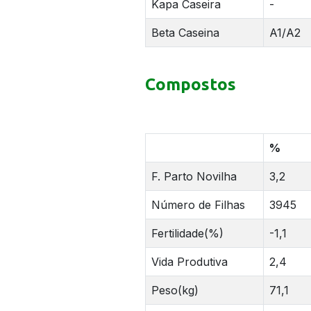
Kapa Caseira
-
Beta Caseina
A1/A2
Compostos
%
F. Parto Novilha
3,2
Número de Filhas
3945
Fertilidade(%)
-1,1
Vida Produtiva
2,4
Peso(kg)
71,1