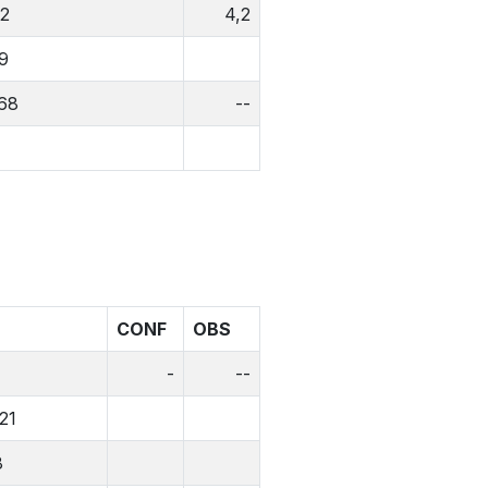
,2
4,2
9
68
--
CONF
OBS
-
--
21
8