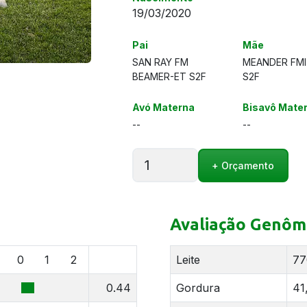
19/03/2020
Pai
Mãe
SAN RAY FM
MEANDER FMI
BEAMER-ET S2F
S2F
Avó Materna
Bisavô Mate
--
--
MEANDER
+ Orçamento
SB
ARROW-
ET
S2F
Avaliação Genôm
quantidade
0
1
2
Leite
77
0.44
Gordura
41