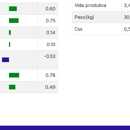
Vida produtiva
3,
0.60
Peso(kg)
30
0.75
Css
0,
0.14
0.10
-0.53
0.78
0.49