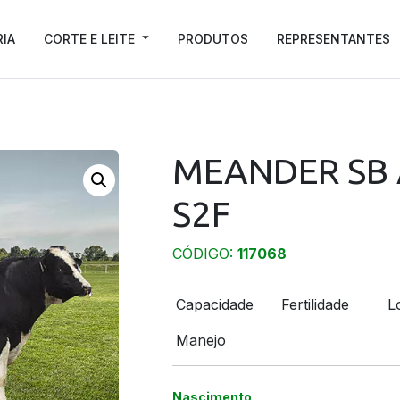
RIA
CORTE E LEITE
PRODUTOS
REPRESENTANTES
MEANDER SB
S2F
CÓDIGO:
117068
Capacidade
Fertilidade
L
Manejo
Nascimento