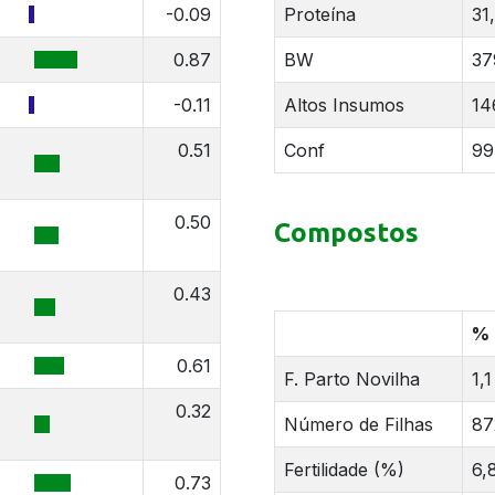
-0.09
Proteína
31
0.87
BW
37
-0.11
Altos Insumos
14
0.51
Conf
99
0.50
Compostos
0.43
%
0.61
F. Parto Novilha
1,1
0.32
Número de Filhas
87
Fertilidade (%)
6,
0.73