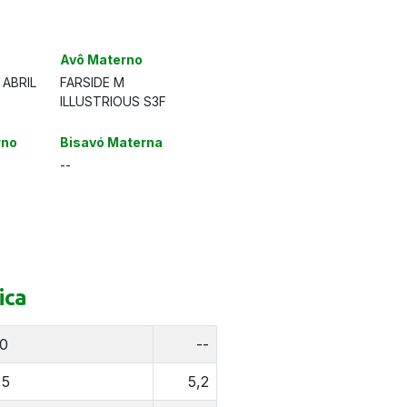
Avô Materno
 ABRIL
FARSIDE M
ILLUSTRIOUS S3F
rno
Bisavó Materna
--
ica
0
--
,5
5,2