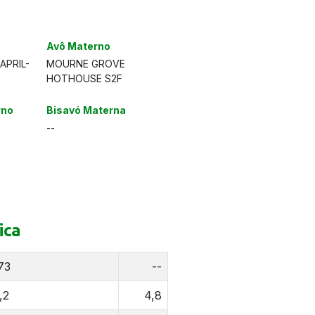
Avô Materno
APRIL-
MOURNE GROVE
HOTHOUSE S2F
rno
Bisavó Materna
--
ica
73
--
,2
4,8