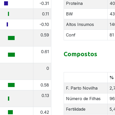
-0.31
Proteína
40
0.11
BW
43
-0.10
Altos Insumos
14
0.59
Conf
81
0.61
Compostos
0
%
0.58
F. Parto Novilha
2,
0.13
Número de Filhas
96
Fertilidade
5,
0.42