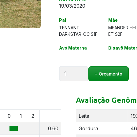
19/03/2020
Pai
Mãe
TENNANT
MEANDER HH 
DARKSTAR-OC S1F
ET S2F
Avó Materna
Bisavô Mate
--
--
MEANDER
+ Orçamento
TD
ASTUTE-
ET
S1F
Avaliação Genôm
quantidade
0
1
2
Leite
19
0.60
Gordura
46