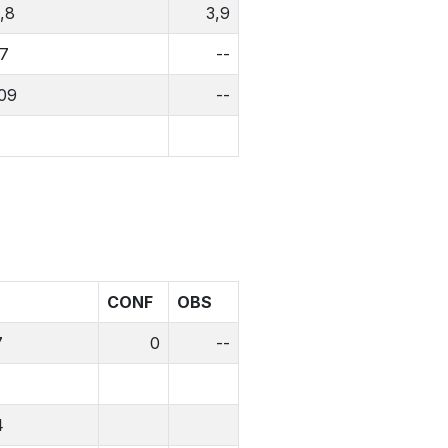
,8
3,9
7
--
09
--
CONF
OBS
7
0
--
4