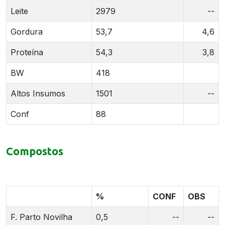
Leite
2979
--
Gordura
53,7
4,6
Proteína
54,3
3,8
BW
418
Altos Insumos
1501
--
Conf
88
Compostos
%
CONF
OBS
F. Parto Novilha
0,5
--
--