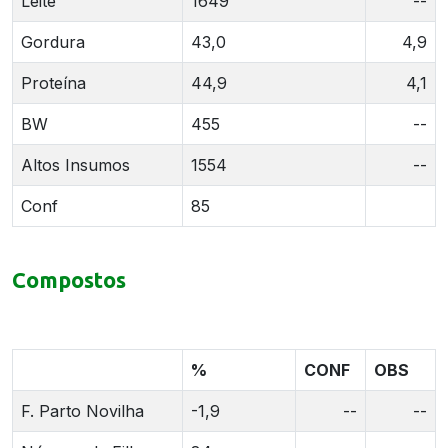
Leite
1649
--
Gordura
43,0
4,9
Proteína
44,9
4,1
BW
455
--
Altos Insumos
1554
--
Conf
85
Compostos
%
CONF
OBS
F. Parto Novilha
-1,9
--
--