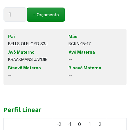
PAYNES
+ Orçamento
PYRAMID
quantidade
Pai
Mãe
BELLS OI FLOYD S3J
BGKN-15-17
Avô Materno
Avó Materna
KRAAKMANS JAYDIE
--
Bisavô Materno
Bisavó Materna
--
--
Perfil Linear
-2
-1
0
1
2