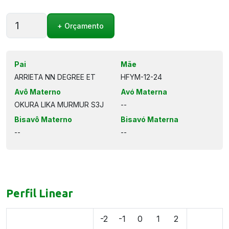
RIVERVIEW
+ Orçamento
AND
DEXTER
S2J
quantidade
Pai
Mãe
ARRIETA NN DEGREE ET
HFYM-12-24
Avô Materno
Avó Materna
OKURA LIKA MURMUR S3J
--
Bisavô Materno
Bisavó Materna
--
--
Perfil Linear
-2
-1
0
1
2