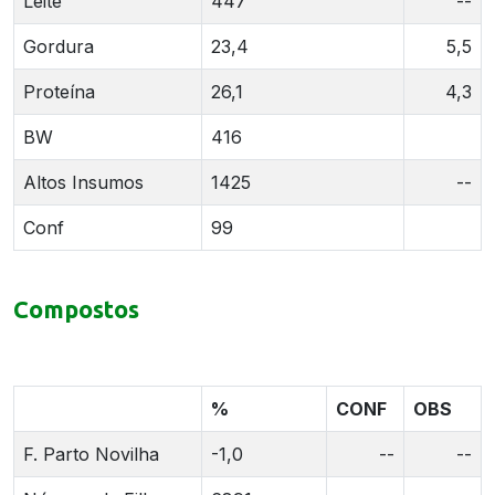
Leite
447
--
Gordura
23,4
5,5
Proteína
26,1
4,3
BW
416
Altos Insumos
1425
--
Conf
99
Compostos
%
CONF
OBS
F. Parto Novilha
-1,0
--
--