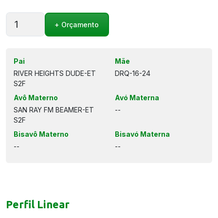
TAFTS
+ Orçamento
RHD
OFFICER-
ET
S2F
Pai
Mãe
quantidade
RIVER HEIGHTS DUDE-ET
DRQ-16-24
S2F
Avô Materno
Avó Materna
SAN RAY FM BEAMER-ET
--
S2F
Bisavô Materno
Bisavó Materna
--
--
Perfil Linear