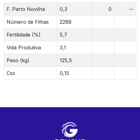
F. Parto Novilha
0,3
0
--
Número de Filhas
2288
Fertilidade (%)
5,7
Vida Produtiva
3,1
Peso (kg)
125,5
Css
0,15