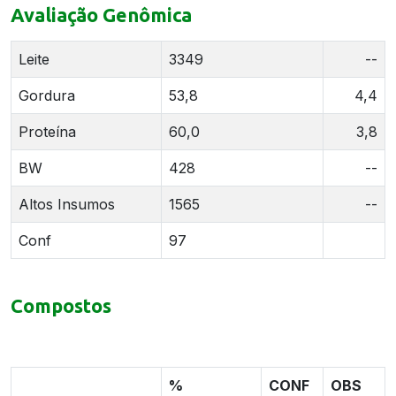
Avaliação Genômica
Leite
3349
--
Gordura
53,8
4,4
Proteína
60,0
3,8
BW
428
--
Altos Insumos
1565
--
Conf
97
Compostos
%
CONF
OBS